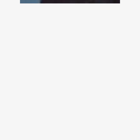
News
Khách Hàng Chỉ Cho
Bạn 10 Giây Đầu Một
TVC Quảng Cáo