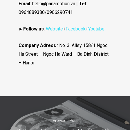
Email
: hello@panamotion.vn |
Tel
:
0964889380/0906290741
►
Follow us
:
Website
+
Facebook
+
Youtube
Company Adress
: No. 3, Alley 158/1 Ngoc
Ha Street – Ngoc Ha Ward – Ba Dinh District
– Hanoi
Previous Post