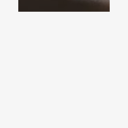
Motion Graphic
Projects
TVC
Làm Kỹ Xảo Cho Video
Thiết Bị Phòng Tắm
Hafele| HAFELE