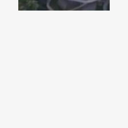
3D
Projects
TVC
Sản Xuất Video TVC
Bim Group